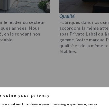
Qualité
r le leader du secteur
Fabriqués dans nos usi
uelques années. Nous
accordons la même atten
é, en le rendant non
spas Private Label qu’à
rdable.
gamme. Votre marque Pr
qualité et de la même 
établies.
 value your privacy
use cookies to enhance your browsing experience, serve