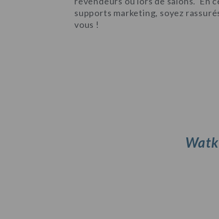
revendeurs ou lors de salons.
En c
supports marketing, soyez rassuré
vous !
Watk