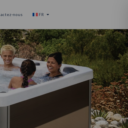
actez-nous
FR